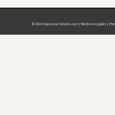
© 2026
Inspecteur-Fenetre.com
|
Mentions Légales
|
Pla