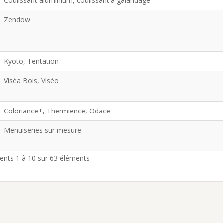
Coulissant aluminium, coulissant à galandage
Zendow
Kyoto, Tentation
Viséa Bois, Viséo
Coloriance+, Thermience, Odace
Menuiseries sur mesure
ents 1 à 10 sur 63 éléments