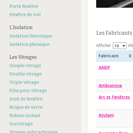
Porte fenêtre
Fenêtre de toit
L’Isolation
Les Fabricants
Isolation thermique
Isolation phonique
Afficher
él
Fabricant
Les Vitrages
Simple vitrage
AAIDF
Double vitrage
Triple vitrage
Ambianova
Film pour vitrage
Art et Fenêtres
Joint de fenêtre
Brique de verre
Atulam
Rideau isolant
Survitrage
Vitrage polycarbonate