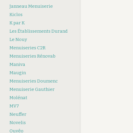
Janneau Menuiserie
Kiclos
K par K
Les Établissements Durand
Le Nouy
Menuiseries C2R
Menuiseries Rénovab
Maniva
Maugin
Menuiseries Doumenc
Menuiserie Gauthier
Molénat
MV7
Neuffer
Novelis
Ouvêo