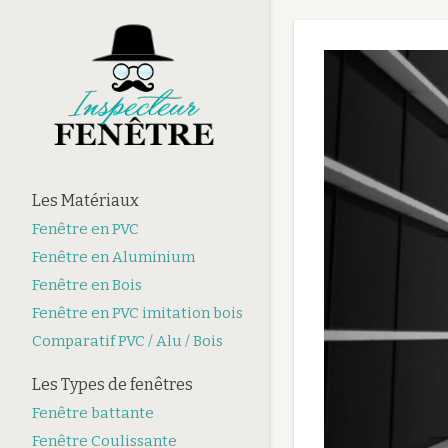
Les Matériaux
Fenêtre en PVC
Fenêtre en Aluminium
Fenêtre en Bois
Fenêtre en PVC imitation bois
Comparatif PVC / Alu / Bois
Les Types de fenêtres
Fenêtre battante
Fenêtre Coulissante